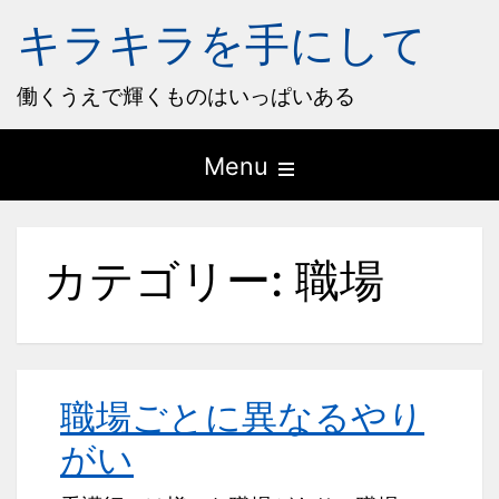
キラキラを手にして
働くうえで輝くものはいっぱいある
Open
Menu
the
main
カテゴリー:
職場
menu
職場ごとに異なるやり
がい