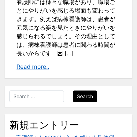
看護師には様々な職場があり、職場ご
とにやりがいを感じる場面も変わって
きます。例えば病棟看護師は、患者が
元気になる姿を見たときにやりがいを
感じられるでしょう。その理由として
は、病棟看護師は患者に関わる時間が
長いからです。困 […]
職
Read more..
場
ご
と
Search
に
異
な
新規エントリー
る
や